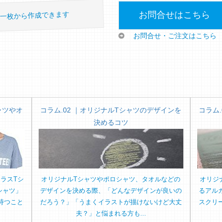
お問合せはこちら
一枚から作成できます
お問合せ・ご注文はこちら
ャツやオ
コラム.02 ｜オリジナルTシャツのデザインを
コラム
ト
決めるコツ
ラスTシ
オリジナルTシャツやポロシャツ、タオルなどの
オリジ
シャツ」
デザインを決める際、「どんなデザインが良いの
るアル
持つこと
だろう？」「うまくイラストが描けないけど大丈
スクリ
夫？」と悩まれる方も...