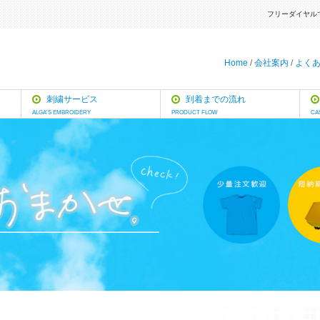
フリーダイヤル
Home
/
会社案内
/
よく
刺繍サービス
到着までの流れ
ALGA'S EMBROIDERY
PRODUCT FLOW
CA