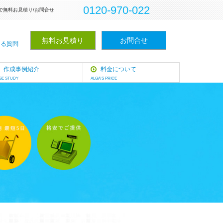
0120-970-022
で
無料お見積り/お問合せ
無料お見積り
お問合せ
ある質問
作成事例紹介
料金について
SE STUDY
ALGA'S PRICE