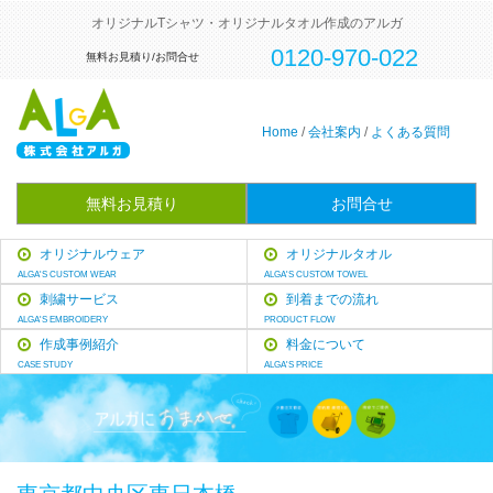
オリジナルTシャツ・オリジナルタオル作成のアルガ
0120-970-022
無料お見積り/お問合せ
Home
/
会社案内
/
よくある質問
無料お見積り
お問合せ
オリジナルウェア
オリジナルタオル
ALGA'S CUSTOM WEAR
ALGA'S CUSTOM TOWEL
刺繍サービス
到着までの流れ
ALGA'S EMBROIDERY
PRODUCT FLOW
作成事例紹介
料金について
CASE STUDY
ALGA'S PRICE