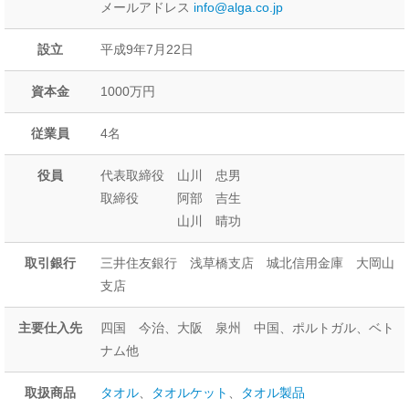
メールアドレス
info@alga.co.jp
設立
平成9年7月22日
資本金
1000万円
従業員
4名
役員
代表取締役 山川 忠男
取締役 阿部 吉生
山川 晴功
取引銀行
三井住友銀行 浅草橋支店 城北信用金庫 大岡山
支店
主要仕入先
四国 今治、大阪 泉州 中国、ポルトガル、ベト
ナム他
取扱商品
タオル
、
タオルケット
、
タオル製品