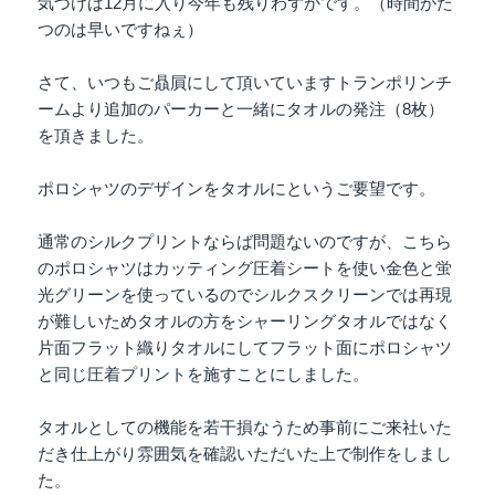
気づけば12月に入り今年も残りわずかです。（時間がた
つのは早いですねぇ）
さて、いつもご贔屓にして頂いていますトランポリンチ
ームより追加のパーカーと一緒にタオルの発注（8枚）
を頂きました。
ポロシャツのデザインをタオルにというご要望です。
通常のシルクプリントならば問題ないのですが、こちら
のポロシャツはカッティング圧着シートを使い金色と蛍
光グリーンを使っているのでシルクスクリーンでは再現
が難しいためタオルの方をシャーリングタオルではなく
片面フラット織りタオルにしてフラット面にポロシャツ
と同じ圧着プリントを施すことにしました。
タオルとしての機能を若干損なうため事前にご来社いた
だき仕上がり雰囲気を確認いただいた上で制作をしまし
た。