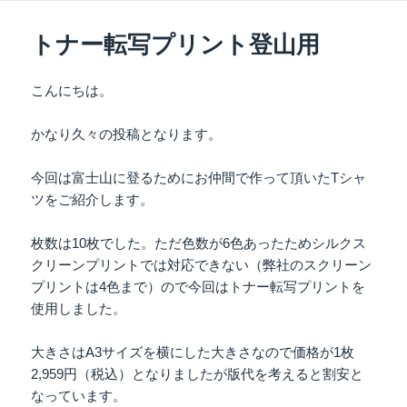
日:
ゴ
リ
トナー転写プリント登山用
ー
こんにちは。
かなり久々の投稿となります。
今回は富士山に登るためにお仲間で作って頂いたTシャ
ツをご紹介します。
枚数は10枚でした。ただ色数が6色あったためシルクス
クリーンプリントでは対応できない（弊社のスクリーン
プリントは4色まで）ので今回はトナー転写プリントを
使用しました。
大きさはA3サイズを横にした大きさなので価格が1枚
2,959円（税込）となりましたが版代を考えると割安と
なっています。