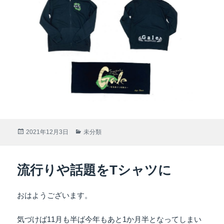
投
2021年12月3日
カ
未分類
稿
テ
日:
ゴ
リ
流行りや話題をTシャツに
ー
おはようございます。
気づけば11月も半ば今年もあと1か月半となってしまい