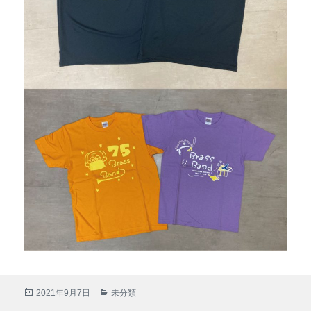
投
2021年9月7日
カ
未分類
稿
テ