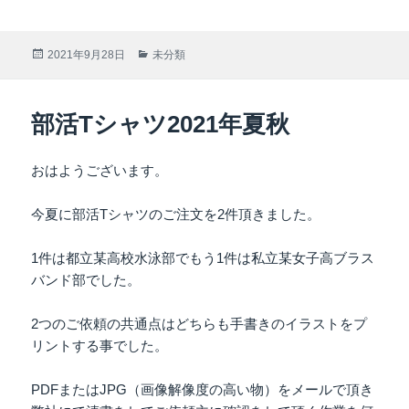
投
2021年9月28日
カ
未分類
稿
テ
日:
ゴ
リ
部活Tシャツ2021年夏秋
ー
おはようございます。
今夏に部活Tシャツのご注文を2件頂きました。
1件は都立某高校水泳部でもう1件は私立某女子高ブラス
バンド部でした。
2つのご依頼の共通点はどちらも手書きのイラストをプ
リントする事でした。
PDFまたはJPG（画像解像度の高い物）をメールで頂き