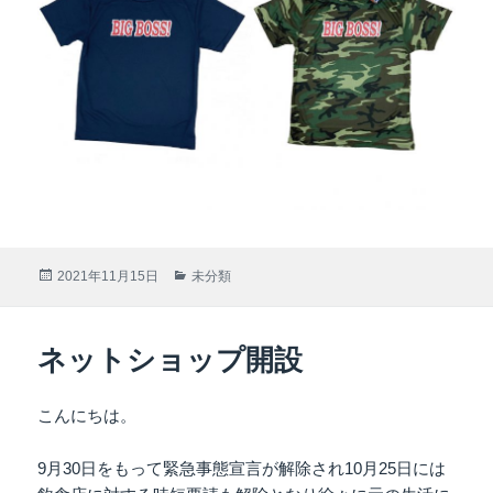
投
2021年11月15日
カ
未分類
稿
テ
日:
ゴ
リ
ネットショップ開設
ー
こんにちは。
9月30日をもって緊急事態宣言が解除され10月25日には