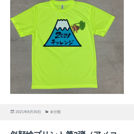
投
2021年8月30日
カ
未分類
稿
テ
日:
ゴ
リ
ー