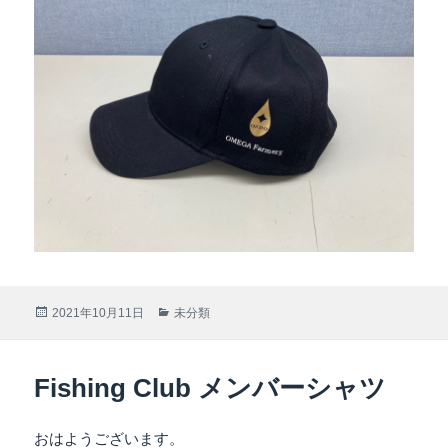
投
2021年10月11日
カ
未分類
稿
テ
日:
ゴ
リ
Fishing Club メンバーシャツ
ー
おはようございます。