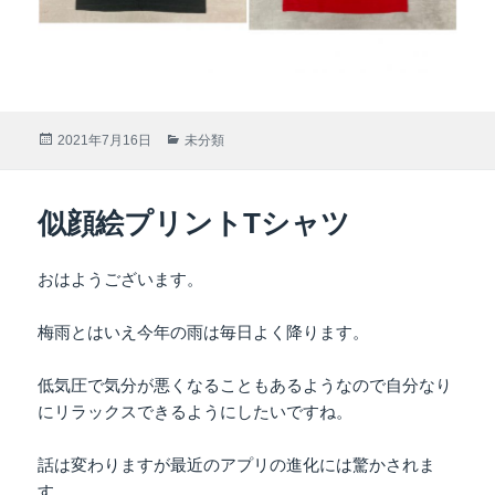
投
2021年7月16日
カ
未分類
稿
テ
日:
ゴ
リ
似顔絵プリントTシャツ
ー
おはようございます。
梅雨とはいえ今年の雨は毎日よく降ります。
低気圧で気分が悪くなることもあるようなので自分なり
にリラックスできるようにしたいですね。
話は変わりますが最近のアプリの進化には驚かされま
す。