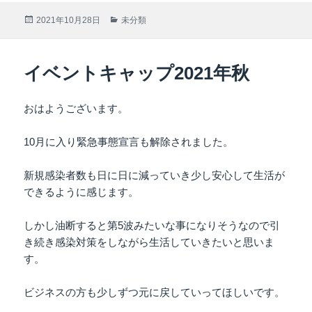
投
2021年10月28日
カ
未分類
稿
テ
日:
ゴ
リ
イベントキャップ2021年秋
ー
おはようございます。
10月に入り緊急事態宣言も解除されました。
新規感染者数も日に日に減っていき少し安心して生活が
できるように感じます。
しかし油断すると第5波みたいな事になりそうなので引
き続き感染対策をしながら生活していきたいと思いま
す。
ビジネスの方も少しずつ元に戻していってほしいです。