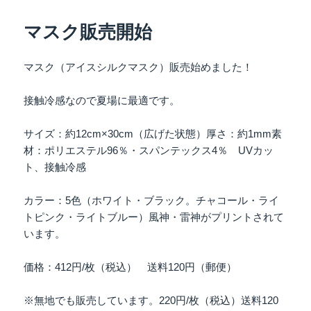
日:
ゴ
リ
マスク販売開始
ー
マスク（アイスシルクマスク）販売始めました！
接触冷感なので夏場に最適です。
サイズ：約12cm×30cm（広げた状態）厚さ：約1mm素
材：ポリエステル96％・スパンテックス4％ UVカッ
ト、接触冷感
カラー：5色（ホワイト・ブラック。チャコール・ライ
トピンク・ライトブルー）風神・雷神がプリントされて
います。
価格：412円/枚（税込） 送料120円（郵便）
※無地でも販売しています。220円/枚（税込）送料120