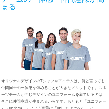
まる
オリジナルデザインのTシャツやアイテムは、
何と言っても
仲間同士の一体感を強めることが大きなメリットです。
スポ
ーツチーム
が同じデザインのユニフォームを着ているのは、
そこに
仲間意識が生まれるからです。
もともと
「ユニフォー
ム（uniform）」という言葉は
「uni（ひとつの）」
と