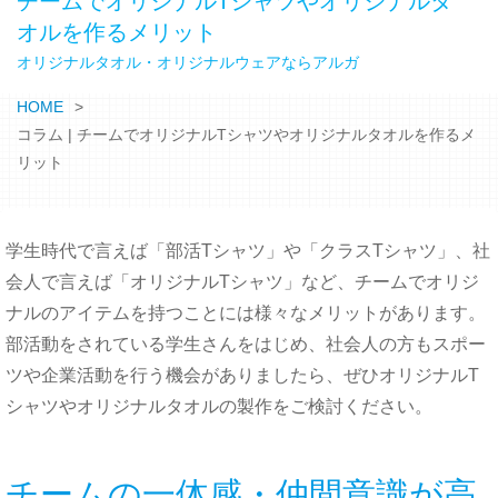
チームでオリジナルTシャツや
オリジナルタ
オルを作る
メリット
オリジナルタオル・オリジナルウェアならアルガ
HOME
コラム | チームでオリジナルTシャツやオリジナルタオルを作るメ
リット
学生時代で言えば「
部活Tシャツ
」や「
クラスTシャツ
」、社
会人で言えば「
オリジナルTシャツ
」など、
チームで
オリジ
ナルのアイテムを持つことには様々なメリットがあります。
部活動
をされている学生さんをはじめ、社会人の方もスポー
ツや企業活動を行う機会がありましたら、
ぜひ
オリジナルT
シャツや
オリジナルタオル
の製作をご検討ください。
チームの一体感・仲間意識が高