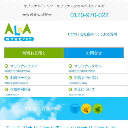
オリジナルTシャツ・オリジナルタオル作成のアルガ
0120-970-022
無料お見積り/お問合せ
Home
/
会社案内
/
よくある質問
無料お見積り
お問合せ
オリジナルウェア
オリジナルタオル
ALGA'S CUSTOM WEAR
ALGA'S CUSTOM TOWEL
刺繍サービス
到着までの流れ
ALGA'S EMBROIDERY
PRODUCT FLOW
作成事例紹介
料金について
CASE STUDY
ALGA'S PRICE