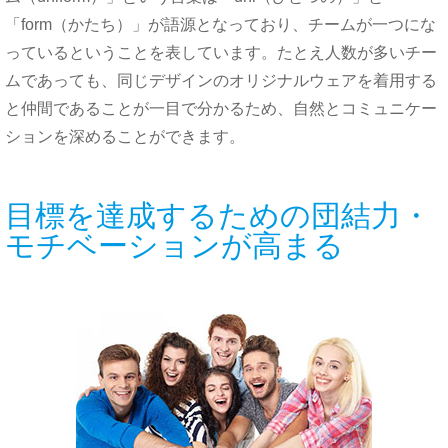
「form（かたち）」が語源となっており、
チームが
一つにな
っているということを表しています。
たとえ
人数が多いチー
ムであっても、同じデザインの
オリジナルウェア
を
着用する
と
仲間であることが一目で分かるため、自然とコミュニケー
ションを
深める
ことができます。
目標を達成するための団結力・
モチベーションが高まる