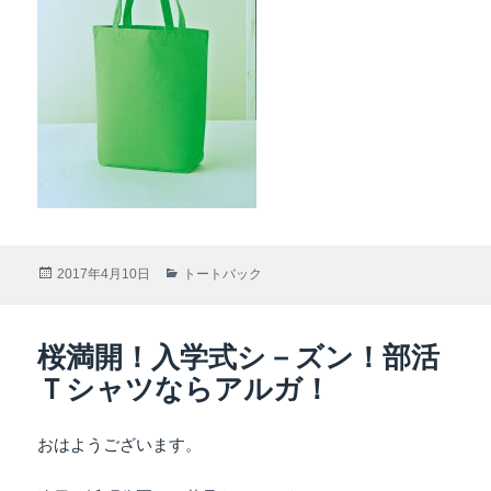
投
2017年4月10日
カ
トートバック
稿
テ
日:
ゴ
リ
桜満開！入学式シ－ズン！部活
ー
Ｔシャツならアルガ！
おはようございます。