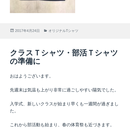
投
2017年4月24日
カ
オリジナルTシャツ
稿
テ
日:
ゴ
リ
クラスＴシャツ・部活Ｔシャツ
ー
の準備に
おはようございます。
先週末は気温も上がり非常に過ごしやすい陽気でした。
入学式、新しいクラスが始まり早くも一週間が過ぎまし
た。
これから部活動も始まり、春の体育祭も近づきます。