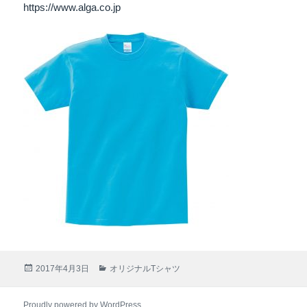
https://www.alga.co.jp
投
2017年4月3日
カ
オリジナルTシャツ
稿
テ
日:
ゴ
Proudly powered by WordPress
リ