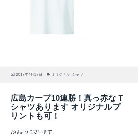
投
2017年4月17日
カ
オリジナルTシャツ
稿
テ
日:
ゴ
リ
広島カープ10連勝！真っ赤なＴ
ー
シャツあります オリジナルプ
リントも可！
おはようございます。