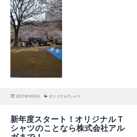
投
2017年4月6日
カ
オリジナルTシャツ
稿
テ
日:
ゴ
リ
新年度スタート！オリジナルＴ
ー
シャツのことなら株式会社アル