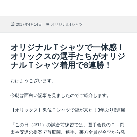
投
2017年4月14日
カ
オリジナルTシャツ
稿
テ
日:
ゴ
リ
オリジナルＴシャツで一体感！
ー
オリックスの選手たちがオリジ
ナルＴシャツ着用で8連勝！
おはようございます。
今朝は面白い記事を見ましたのでご紹介します。
【オリックス】鬼仏Ｔシャツで福が来た！3年ぶり6連勝
「この日（4/11）の試合前練習では、選手会長のＴ－岡
田や安達の提案で首脳陣、選手、裏方全員が今季から発