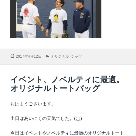
投
2017年4月12日
カ
オリジナルTシャツ
稿
テ
日:
ゴ
リ
イベント、ノベルティに最適。
ー
オリジナルトートバッグ
おはようございます。
土日はあいにくの天気でした。(;_;)
今日はイベントやノベルティに最適のオリジナルトート