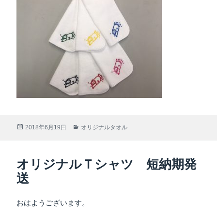
投
2018年6月19日
カ
オリジナルタオル
稿
テ
日:
ゴ
リ
オリジナルＴシャツ 短納期発
ー
送
おはようございます。