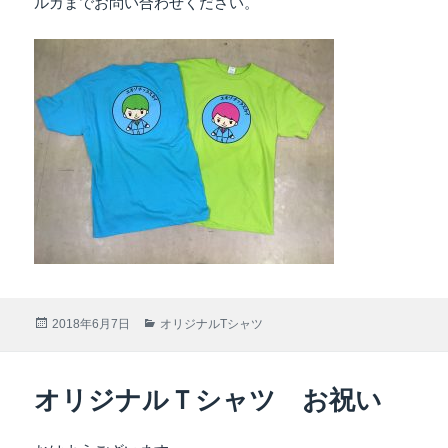
ルガまでお問い合わせください。
投
2018年6月7日
カ
オリジナルTシャツ
稿
テ
日:
ゴ
リ
オリジナルＴシャツ お祝い
ー