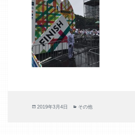
投
カ
2019年3月4日
その他
稿
テ
日:
ゴ
リ