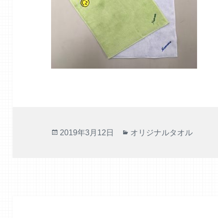
投
カ
2019年3月12日
オリジナルタオル
稿
テ
日:
ゴ
リ
ー