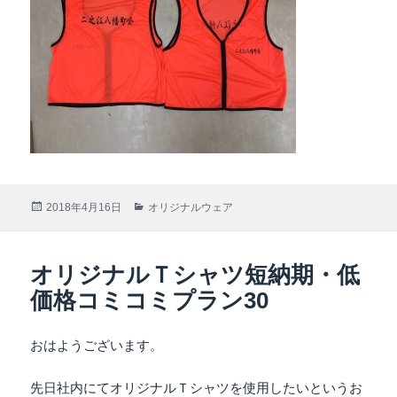
投
2018年4月16日
カ
オリジナルウェア
稿
テ
日:
ゴ
リ
オリジナルＴシャツ短納期・低
ー
価格コミコミプラン30
おはようございます。
先日社内にてオリジナルＴシャツを使用したいというお