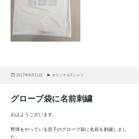
投
2017年9月11日
カ
オリジナルTシャツ
稿
テ
日:
ゴ
リ
グローブ袋に名前刺繍
ー
おはようございます。
野球をやっている息子のグローブ袋に名前を刺繍しまし
た。