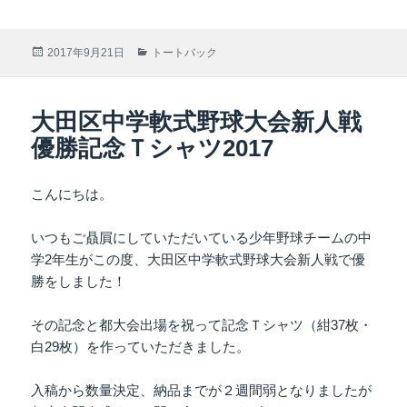
投
2017年9月21日
カ
トートバック
稿
テ
日:
ゴ
リ
大田区中学軟式野球大会新人戦
ー
優勝記念Ｔシャツ2017
こんにちは。
いつもご贔屓にしていただいている少年野球チームの中
学2年生がこの度、大田区中学軟式野球大会新人戦で優
勝をしました！
その記念と都大会出場を祝って記念Ｔシャツ（紺37枚・
白29枚）を作っていただきました。
入稿から数量決定、納品までが２週間弱となりましたが