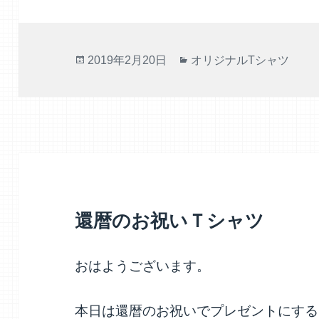
投
カ
2019年2月20日
オリジナルTシャツ
稿
テ
日:
ゴ
リ
ー
還暦のお祝いＴシャツ
おはようございます。
本日は還暦のお祝いでプレゼントにする