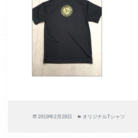
投
カ
2019年2月28日
オリジナルTシャツ
稿
テ
日:
ゴ