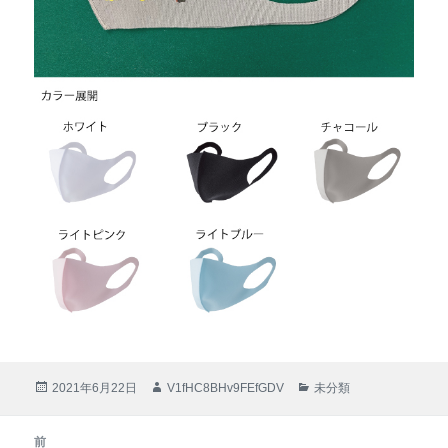
投
2021年6月22日
作
V1fHC8BHv9FEfGDV
カ
未分類
稿
成
テ
日:
者
ゴ
投
前
リ