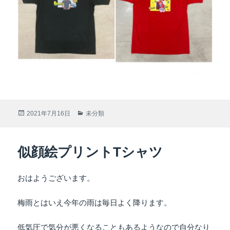
投
2021年7月16日
カ
未分類
稿
テ
日:
ゴ
リ
似顔絵プリントTシャツ
ー
おはようございます。
梅雨とはいえ今年の雨は毎日よく降ります。
低気圧で気分が悪くなることもあるようなので自分なり