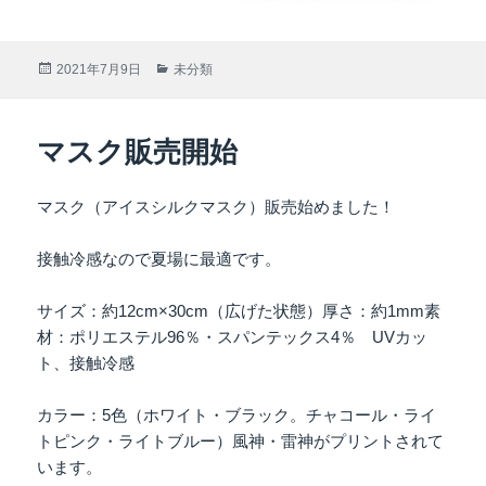
投
2021年7月9日
カ
未分類
稿
テ
日:
ゴ
リ
マスク販売開始
ー
マスク（アイスシルクマスク）販売始めました！
接触冷感なので夏場に最適です。
サイズ：約12cm×30cm（広げた状態）厚さ：約1mm素
材：ポリエステル96％・スパンテックス4％ UVカッ
ト、接触冷感
カラー：5色（ホワイト・ブラック。チャコール・ライ
トピンク・ライトブルー）風神・雷神がプリントされて
います。