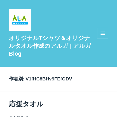
オリジナルTシャツ＆オリジナ
メニュ
ルタオル作成のアルガ | アルガ
ーとウ
ィジェ
Blog
ット
作者別:
V1fHC8BHv9FEfGDV
応援タオル