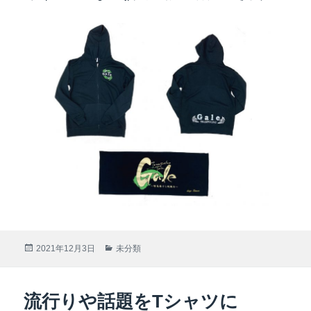
投
2021年12月3日
カ
未分類
稿
テ
日:
ゴ
リ
流行りや話題をTシャツに
ー