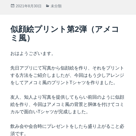
投
2021年8月30日
カ
未分類
稿
テ
日:
ゴ
リ
似顔絵プリント第2弾（アメコ
ー
ミ風）
おはようございます。
先日アプリにて写真から似顔絵を作り、それをプリント
する方法をご紹介しましたが、今回はもう少しアレンジ
をしてアメコミ風のプリントTシャツを作りました。
友人、知人より写真を提供してもらい前回のように似顔
絵を作り、今回はアメコミ風の背景と胴体を付けてコミ
カルで面白いTシャツが完成しました。
飲み会や会合時にプレゼントをしたら盛り上がること必
須です。