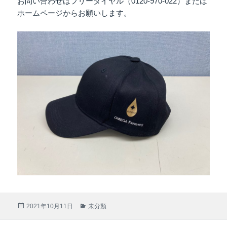
お問い合わせはフリーダイヤル（0120-970-022）または
ホームページからお願いします。
投
2021年10月11日
カ
未分類
稿
テ
日:
ゴ