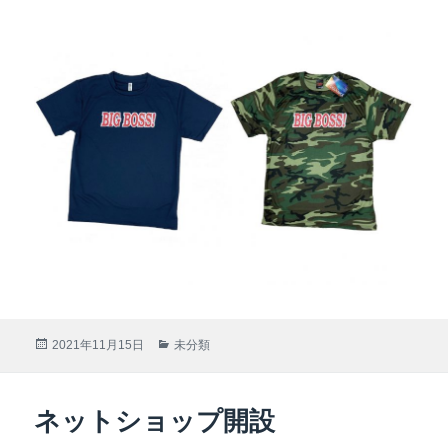
投
2021年11月15日
カ
未分類
稿
テ
日:
ゴ
リ
ネットショップ開設
ー