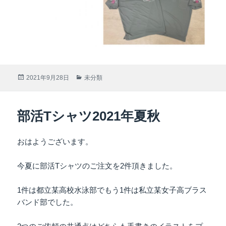
投
2021年9月28日
カ
未分類
稿
テ
日:
ゴ
リ
部活Tシャツ2021年夏秋
ー
おはようございます。
今夏に部活Tシャツのご注文を2件頂きました。
1件は都立某高校水泳部でもう1件は私立某女子高ブラス
バンド部でした。