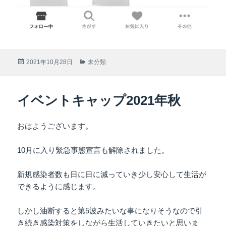
投
2021年10月28日
カ
未分類
稿
テ
日:
ゴ
リ
イベントキャップ2021年秋
ー
おはようございます。
10月に入り緊急事態宣言も解除されました。
新規感染者数も日に日に減っていき少し安心して生活が
できるように感じます。
しかし油断すると第5波みたいな事になりそうなので引
き続き感染対策をしながら生活していきたいと思いま