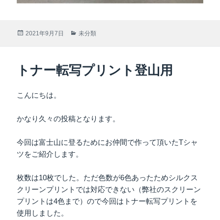
投
2021年9月7日
カ
未分類
稿
テ
日:
ゴ
リ
トナー転写プリント登山用
ー
こんにちは。
かなり久々の投稿となります。
今回は富士山に登るためにお仲間で作って頂いたTシャ
ツをご紹介します。
枚数は10枚でした。ただ色数が6色あったためシルクス
クリーンプリントでは対応できない（弊社のスクリーン
プリントは4色まで）ので今回はトナー転写プリントを
使用しました。