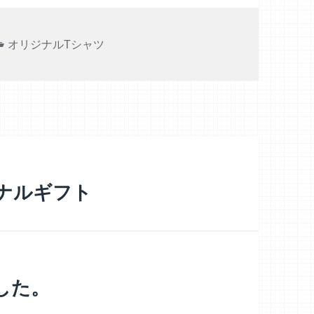
カ
オリジナルTシャツ
テ
ゴ
リ
ー
ナルギフト
した。