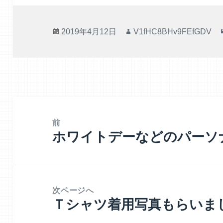
投
作
2019年4月12日
V1fHC8BHv9FEfGDV
稿
成
日:
者
投
稿
前
ホワイトデーなどのパーソ
ナ
前
ビ
の
ゲ
投
ー
稿:
次ページへ
シ
Ｔシャツ着用写真もらいま
次
ョ
の