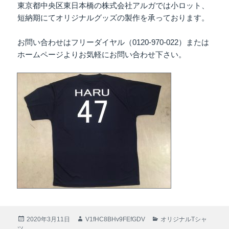
東京都中央区東日本橋の株式会社アルガでは小ロット、
短納期にてオリジナルグッズの製作を承っております。
お問い合わせはフリーダイヤル（0120-970-022）または
ホームページよりお気軽にお問い合わせ下さい。
投
2020年3月11日
作
V1fHC8BHv9FEfGDV
カ
オリジナルTシャ
ツ
稿
成
テ