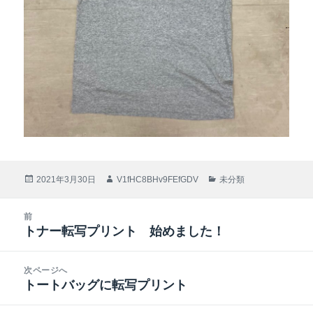
投
2021年3月30日
作
V1fHC8BHv9FEfGDV
カ
未分類
稿
成
テ
日:
者
ゴ
投
前
リ
稿
トナー転写プリント 始めました！
ー
前
ナ
の
ビ
投
次ページへ
ゲ
稿:
トートバッグに転写プリント
次
ー
の
シ