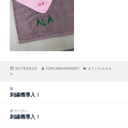
投
2017年8月2日
作
V1fHC8BHv9FEfGDV
カ
オリジナルタオ
ル
稿
成
テ
日:
者
ゴ
リ
投
前
ー
稿
刺繍機導入！
前
ナ
の
ビ
投
次ページへ
ゲ
稿:
刺繍機導入！
次
ー
の
シ