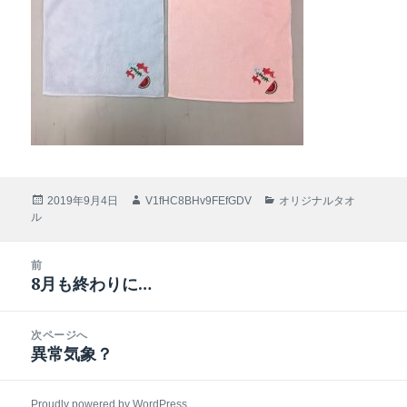
投
2019年9月4日
作
V1fHC8BHv9FEfGDV
カ
オリジナルタオ
ル
稿
成
テ
日:
者
ゴ
リ
投
前
ー
稿
8月も終わりに…
前
ナ
の
ビ
投
次ページへ
ゲ
稿:
異常気象？
次
ー
の
シ
投
ョ
Proudly powered by WordPress