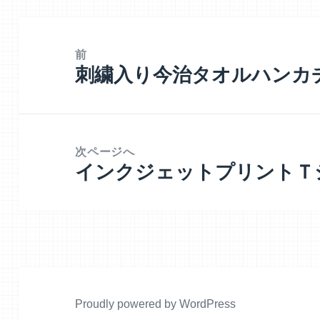
投
稿
前
刺繍入り今治タオルハンカ
ナ
前
ビ
の
ゲ
投
ー
稿:
次ページへ
シ
インクジェットプリントＴ
次
ョ
の
ン
投
稿:
Proudly powered by WordPress