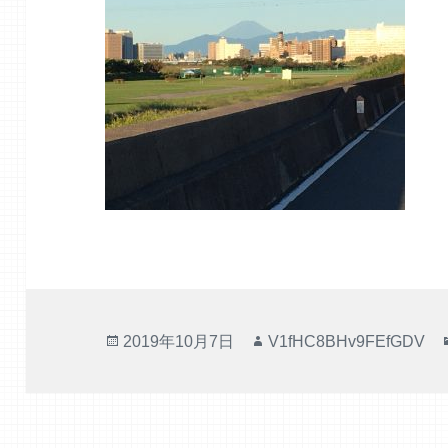
投
作
2019年10月7日
V1fHC8BHv9FEfGDV
稿
成
日:
者