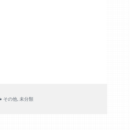
カ
その他
,
未分類
テ
ゴ
リ
ー