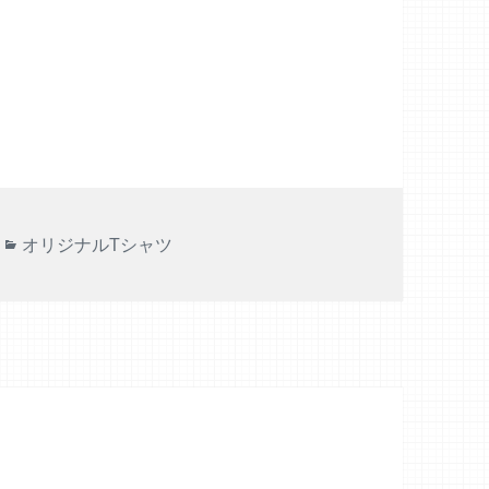
カ
オリジナルTシャツ
テ
ゴ
リ
ー